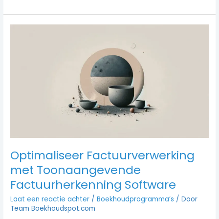
Optimaliseer
Factuurverwerking
met
Toonaangevende
Factuurherkenning
Software
Optimaliseer Factuurverwerking
met Toonaangevende
Factuurherkenning Software
Laat een reactie achter
/
Boekhoudprogramma’s
/ Door
Team Boekhoudspot.com