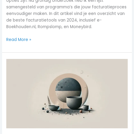
opties zijn. Na grondig onderzoek heb ik een lijst
samengesteld van programma’s die jouw facturatieproces
eenvoudiger maken. In dit artikel vind je een overzicht van
de beste facturatietools van 2024, inclusief e-
Boekhouden.nl, Rompslomp, en Moneybird.
Read More »
Vind
de
Ideale
CRM
Facturatie
Software
voor
Jouw
Bedrijf!