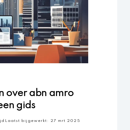
en over abn amro
een gids
ijd
Laatst bijgewerkt:
27 mrt 2025