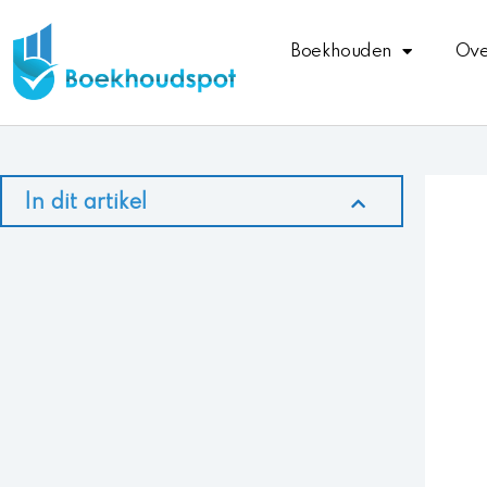
Ga
naar
Boekhouden
Ove
de
inhoud
In dit artikel