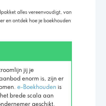
oudpakket alles vereenvoudigt, van
rder en ontdek hoe je boekhouden
oomlijn jij je
anbod enorm is, zijn er
gkomen.
e-Boekhouden
is
j het brede scala aan
e ondernemer geschikt.