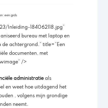
n: een gids
/23/Inleiding-184062118.jpg”
aniseerd bureau met laptop en
 de achtergrond.” title=”Een
ciële documenten, met
awimage” />
nciële administratie
als
oel en weet hoe uitdagend het
uden , volgens mijn grondige
anden neemt.