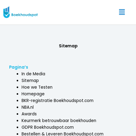
Ga
Main
naar
Menu
de
inhoud
Sitemap
Pagina’s
In de Media
Sitemap
Hoe we Testen
Homepage
BKR-registratie Boekhoudspot.com
NBA.nl
Awards
Keurmerk betrouwbaar boekhouden
GDPR Boekhoudspot.com
Bestellen & Leveren Boekhoudspot.com