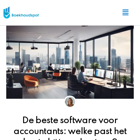
Ga
Main
naar
Menu
de
inhoud
De beste software voor
accountants: welke past het