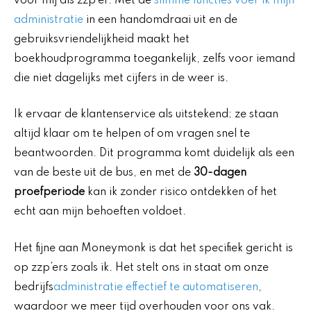
voor mij als zzp’er. Met de
slimme functies voer ik mijn
administratie
in een handomdraai uit en de
gebruiksvriendelijkheid maakt het
boekhoudprogramma toegankelijk, zelfs voor iemand
die niet dagelijks met cijfers in de weer is.
Ik ervaar de klantenservice als uitstekend; ze staan
altijd klaar om te helpen of om vragen snel te
beantwoorden. Dit programma komt duidelijk als een
van de beste uit de bus, en met de
30-dagen
proefperiode
kan ik zonder risico ontdekken of het
echt aan mijn behoeften voldoet.
Het fijne aan Moneymonk is dat het specifiek gericht is
op zzp’ers zoals ik. Het stelt ons in staat om onze
bedrijfs
administratie effectief te automatiseren
,
waardoor we meer tijd overhouden voor ons vak.