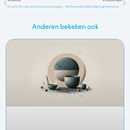
VORIGE
VOLGENDE
Overzicht van de beste accounting software magic quadrant oplossingen volgens Gartner
Het beste boekhoudprogramma voor reisbureaus: Vergelijk functies en kosten
Anderen bekeken ook