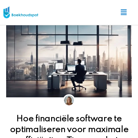
Ga
Main
naar
Menu
de
inhoud
Hoe financiële software te
optimaliseren voor maximale