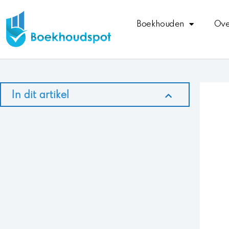
Ga
naar
Boekhouden
Ove
de
inhoud
In dit artikel