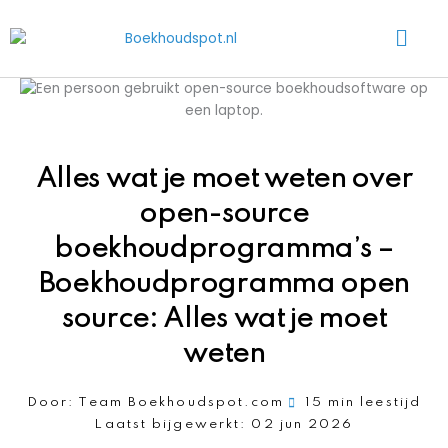
Ga
Main
naar
Men
de
inhoud
Alles wat je moet weten over
open-source
boekhoudprogramma’s –
Boekhoudprogramma open
source: Alles wat je moet
weten
Door:
Team Boekhoudspot.com
15 min leestijd
Laatst bijgewerkt:
02 jun 2026