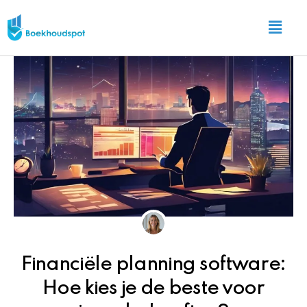
Ga
Main
naar
Menu
de
inhoud
Financiële planning software:
Hoe kies je de beste voor