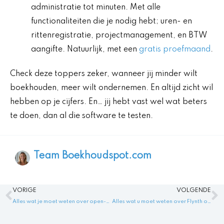
administratie tot minuten. Met alle
functionaliteiten die je nodig hebt; uren- en
rittenregistratie, projectmanagement, en BTW
aangifte. Natuurlijk, met een
gratis proefmaand
.
Check deze toppers zeker, wanneer jij minder wilt
boekhouden, meer wilt ondernemen. En altijd zicht wil
hebben op je cijfers. En… jij hebt vast wel wat beters
te doen, dan al die software te testen.
Team Boekhoudspot.com
Vorige
V
VORIGE
VOLGENDE
Alles wat je moet weten over open-source boekhoudprogramma’s – Boekhoudprogramma open source: Alles wat je moet weten
Alles wat u moet weten over Flynth online boekhouden