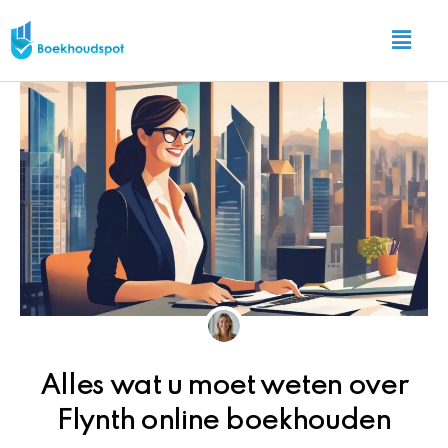
Ga
Main
naar
Menu
de
inhoud
Alles wat u moet weten over
Flynth online boekhouden