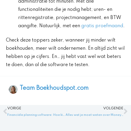
administratie tot minuten. Met alle
functionaliteiten die je nodig hebt; uren- en
rittenregistratie, projectmanagement, en BTW
aangifte. Natuurlijk, met een
gratis proefmaand
.
Check deze toppers zeker, wanneer jij minder wilt
boekhouden, meer wilt ondernemen. En altijd zicht wil
hebben op je cijfers. En… jij hebt vast wel wat beters
te doen, dan al die software te testen.
Team Boekhoudspot.com
Vorige
V
VORIGE
VOLGENDE
Financiële planning software: Hoe kies je de beste voor jouw behoeften?
Alles wat je moet weten over Moneybird boekhouden voor kleine bedrijven