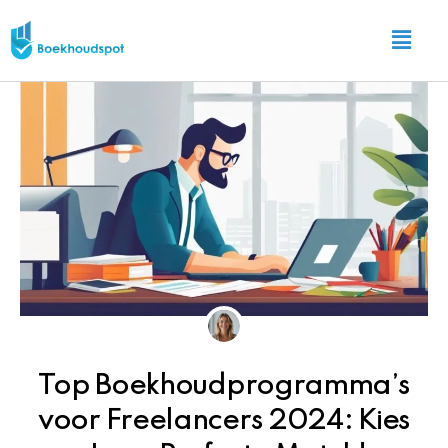
Ga
Main
naar
Menu
de
inhoud
Top Boekhoudprogramma’s
voor Freelancers 2024: Kies