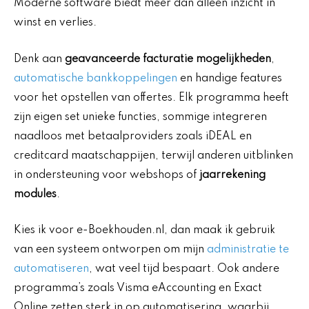
Moderne software biedt meer dan alleen inzicht in
winst en verlies.
Denk aan
geavanceerde facturatie mogelijkheden
,
automatische bankkoppelingen
en handige features
voor het opstellen van offertes. Elk programma heeft
zijn eigen set unieke functies, sommige integreren
naadloos met betaalproviders zoals iDEAL en
creditcard maatschappijen, terwijl anderen uitblinken
in ondersteuning voor webshops of
jaarrekening
modules
.
Kies ik voor e-Boekhouden.nl, dan maak ik gebruik
van een systeem ontworpen om mijn
administratie te
automatiseren
, wat veel tijd bespaart. Ook andere
programma’s zoals Visma eAccounting en Exact
Online zetten sterk in op automatisering, waarbij