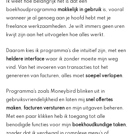
Ik weet hoe belangrijk het is dat een
boekhoudprogramma
makkelijk in gebruik
is, vooral
wanneer je al genoeg aan je hoofd hebt met je
freelance werkzaamheden. Je wilt immers geen uren
kwijt zijn aan het uitvogelen hoe alles werkt.
Daarom kies ik programma’s die intuïtief zijn, met een
heldere interface
waar ik zonder moeite mijn weg
vind. Van het invoeren van transacties tot het
genereren van facturen, alles moet
soepel verlopen
.
Programma’s zoals Moneybird blinken uit in
gebruiksvriendelijkheid en laten mij
snel offertes
maken
,
facturen versturen
en mijn uitgaven beheren.
Met een paar klikken heb ik toegang tot alle
benodigde functies voor mijn
boekhoudkundige taken
,
zonder dat ik verdwaal in complexe menu’s of