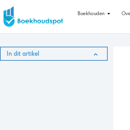
Ga
naar
Boekhouden
Ove
de
inhoud
In dit artikel