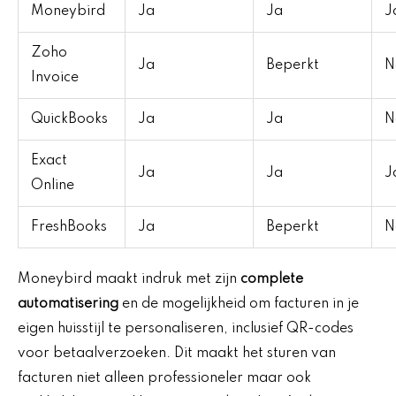
Moneybird
Ja
Ja
J
Zoho
Ja
Beperkt
N
Invoice
QuickBooks
Ja
Ja
N
Exact
Ja
Ja
J
Online
FreshBooks
Ja
Beperkt
N
Moneybird maakt indruk met zijn
complete
automatisering
en de mogelijkheid om facturen in je
eigen huisstijl te personaliseren, inclusief QR-codes
voor betaalverzoeken. Dit maakt het sturen van
facturen niet alleen professioneler maar ook