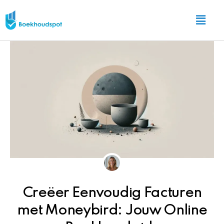
Ga
Main
naar
Menu
de
inhoud
Creëer Eenvoudig Facturen
met Moneybird: Jouw Online