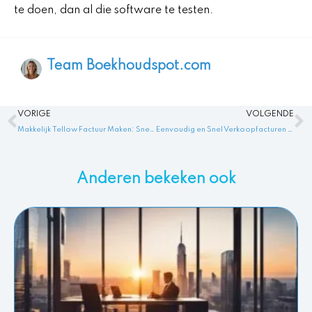
te doen, dan al die software te testen.
Team Boekhoudspot.com
Vorige
V
VORIGE
VOLGENDE
Makkelijk Tellow Factuur Maken: Snel, Simpel en Efficiënt!
Eenvoudig en Snel Verkoopfacturen Maken met Exact Factureren!
Anderen bekeken ook