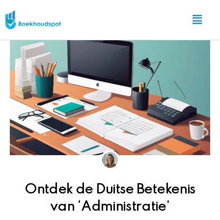
Ga
Main
naar
Menu
de
inhoud
Ontdek de Duitse Betekenis
van ‘Administratie’