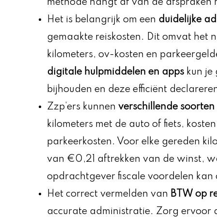
methode hangt af van de afspraken m
Het is belangrijk om een
duidelijke ad
gemaakte reiskosten. Dit omvat het 
kilometers, ov-kosten en parkeergel
digitale hulpmiddelen en apps
kun je 
bijhouden en deze efficiënt declarere
Zzp’ers kunnen
verschillende soorten
kilometers met de auto of fiets, kost
parkeerkosten. Voor elke gereden kil
van €0,21 aftrekken van de winst, wa
opdrachtgever fiscale voordelen kan 
Het correct vermelden van
BTW op re
accurate administratie. Zorg ervoor d