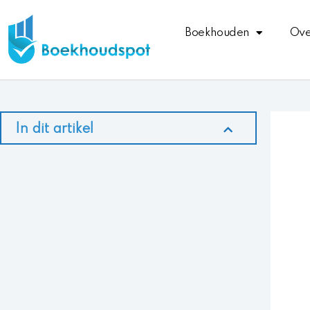
Ga
naar
Boekhouden
Ove
de
inhoud
In dit artikel