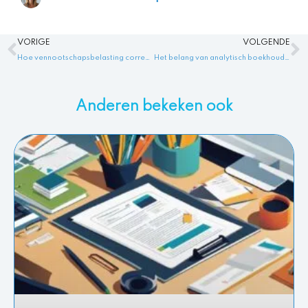
Vorige
V
VORIGE
VOLGENDE
Hoe vennootschapsbelasting correct te boeken in de administratie wordt Hoe vennootschapsbelasting te boeken in administratie
Het belang van analytisch boekhouden en kostencalculatie in de moderne bedrijfsvoering
Anderen bekeken ook