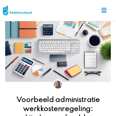
Ga
Main
naar
Menu
de
inhoud
Voorbeeld administratie
werkkostenregeling: