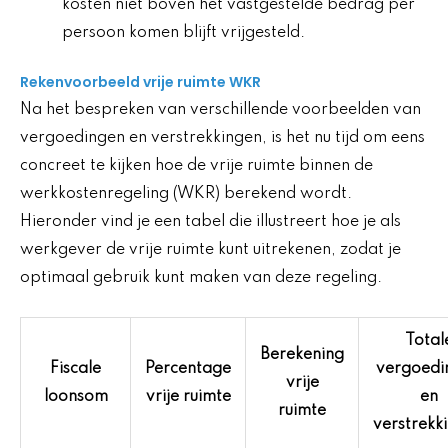
kosten niet boven het vastgestelde bedrag per
persoon komen blijft vrijgesteld.
Rekenvoorbeeld vrije ruimte WKR
Na het bespreken van verschillende voorbeelden van
vergoedingen en verstrekkingen, is het nu tijd om eens
concreet te kijken hoe de vrije ruimte binnen de
werkkostenregeling (WKR) berekend wordt.
Hieronder vind je een tabel die illustreert hoe je als
werkgever de vrije ruimte kunt uitrekenen, zodat je
optimaal gebruik kunt maken van deze regeling.
Total
Berekening
Fiscale
Percentage
vergoedi
vrije
loonsom
vrije ruimte
en
ruimte
verstrekk