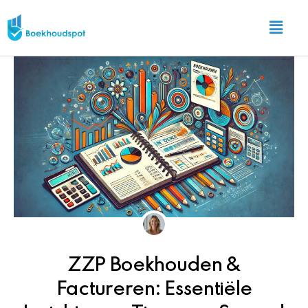
Ga
Main
naar
Menu
de
inhoud
ZZP Boekhouden &
Factureren: Essentiële