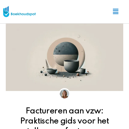
Ga
Main
naar
Menu
de
inhoud
Factureren aan vzw:
Praktische gids voor het