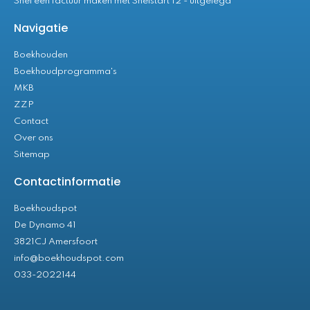
Snel een factuur maken met Snelstart 12 - uitgelegd
Navigatie
Boekhouden
Boekhoudprogramma's
MKB
ZZP
Contact
Over ons
Sitemap
Contactinformatie
Boekhoudspot
De Dynamo 41
3821CJ Amersfoort
info@boekhoudspot.com
033-2022144