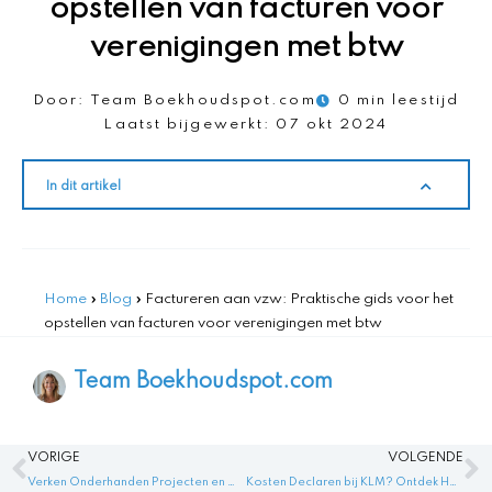
opstellen van facturen voor
verenigingen met btw
Door:
Team Boekhoudspot.com
0 min leestijd
Laatst bijgewerkt:
07 okt 2024
In dit artikel
Home
»
Blog
»
Factureren aan vzw: Praktische gids voor het
opstellen van facturen voor verenigingen met btw
Team Boekhoudspot.com
Vorige
V
VORIGE
VOLGENDE
Verken Onderhanden Projecten en Ontdek Nog te Factureren Omzet!
Kosten Declaren bij KLM? Ontdek Hoe Je Eenvoudig Terugkrijgt bij Vertraging!