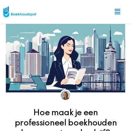
Ga
Main
naar
Menu
de
inhoud
Hoe maak je een
professioneel boekhouden