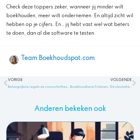
Check deze toppers zeker, wanneer jij minder wilt
boekhouden, meer wilt ondernemen. En altijd zicht wil
hebben op je cijfers. En… jij hebt vast wel wat beters
te doen, dan al die software te testen.
Team Boekhoudspot.com
Vorige
V
VORIGE
VOLGENDE
Belangrijkste regels en voorschriften voor financieel beheer van het Rijk
Boekhoudterm 5 letters: Dé sleuteltermen die u moet kennen
Anderen bekeken ook