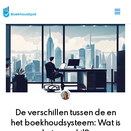
Ga
Main
naar
Menu
de
inhoud
De verschillen tussen de en
het boekhoudsysteem: Wat is