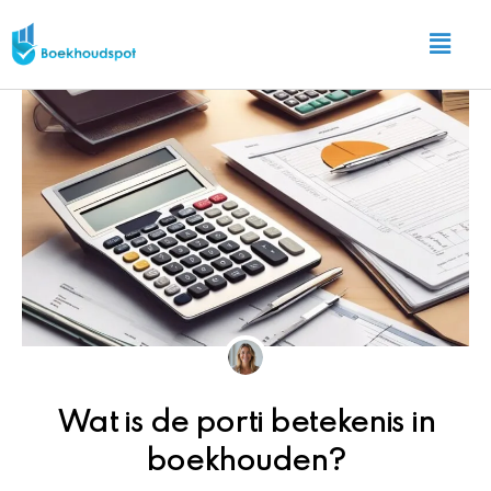
Ga
Main
naar
Menu
de
inhoud
Wat is de porti betekenis in
boekhouden?