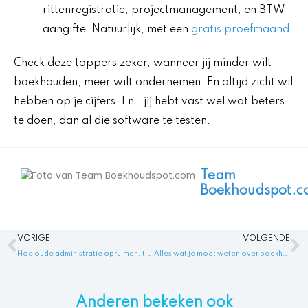
rittenregistratie, projectmanagement, en BTW
aangifte. Natuurlijk, met een
gratis proefmaand
.
Check deze toppers zeker, wanneer jij minder wilt
boekhouden, meer wilt ondernemen. En altijd zicht wil
hebben op je cijfers. En… jij hebt vast wel wat beters
te doen, dan al die software te testen.
Team
Boekhoudspot.c
Vorige
V
VORIGE
VOLGENDE
Hoe oude administratie opruimen: tips voor het organiseren van papierwerk
Alles wat je moet weten over boekhouden rekeningstelsel
Anderen bekeken ook