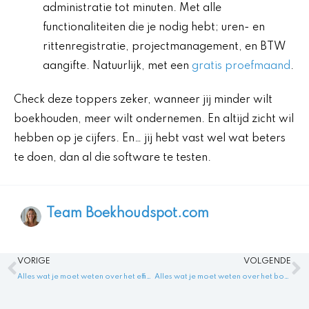
administratie tot minuten. Met alle
functionaliteiten die je nodig hebt; uren- en
rittenregistratie, projectmanagement, en BTW
aangifte. Natuurlijk, met een
gratis proefmaand
.
Check deze toppers zeker, wanneer jij minder wilt
boekhouden, meer wilt ondernemen. En altijd zicht wil
hebben op je cijfers. En… jij hebt vast wel wat beters
te doen, dan al die software te testen.
Team Boekhoudspot.com
Vorige
V
VORIGE
VOLGENDE
Alles wat je moet weten over het efficiënte boekhoudprogramma spanje
Alles wat je moet weten over het boekhoudprogramma Assist voor verenigingen