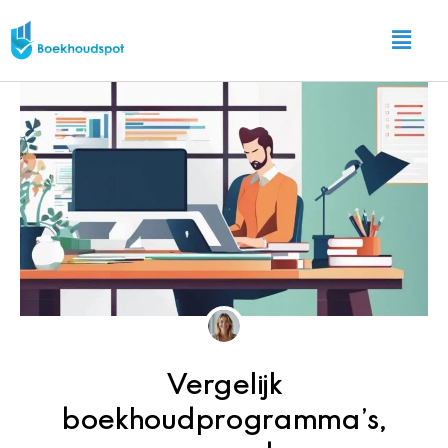
Ga
Main
naar
Menu
de
inhoud
Vergelijk
boekhoudprogramma’s,