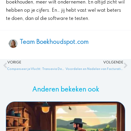
boekhouden, meer wilt ondernemen. En altijd zicht wil
hebben op je cijfers. En… jij hebt vast wel wat beters
te doen, dan al die software te testen.
Team Boekhoudspot.com
Vorige
V
VORIGE
VOLGENDE
Compenseer je Vlucht: Transavia Declareren bij Vertraging of Annulering!
Voordelen en Nadelen van Facturatie Uitbesteden: Alles op een Rijtje!
Anderen bekeken ook