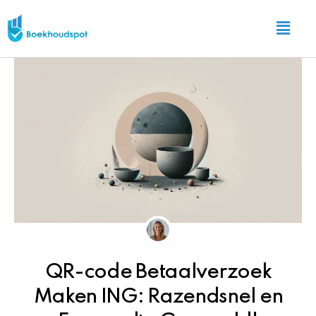
Ga
Main
naar
Menu
de
inhoud
QR-code Betaalverzoek
Maken ING: Razendsnel en