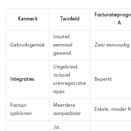
Facturatiepro
Kenmerk
Twinfield
A
Intuïtief,
Gebruiksgemak
eenmaal
Zeer eenvoudig
gewend
Uitgebreid,
inclusief
Integraties
Beperkt
urenregistratie
apps
Factuur
Meerdere,
Enkele, minder fl
sjablonen
aanpasbaar
Ja,