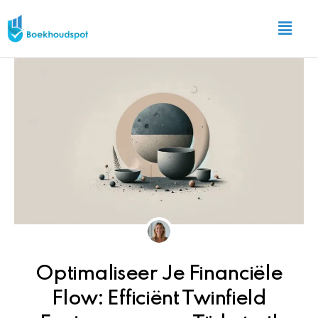
Ga
Main
naar
Menu
de
inhoud
Optimaliseer Je Financiële
Flow: Efficiënt Twinfield