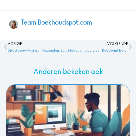
Team Boekhoudspot.com
Vorige
V
VORIGE
VOLGENDE
Direct Jouw Facturen Verzenden: Eenvoudig Yuki Factuur Maken!
Maak eenvoudig een Rabobank betaalverzoek met een QR-code: snel en handig!
Anderen bekeken ook