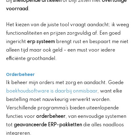
bij
snellopende artikelen
of blijf zitten met
overtollige
voorraad
.
Het kiezen van de juiste tool vraagt aandacht; ik weeg
functionaliteiten en prijzen zorgvuldig af. Een goed
ingericht
erp systeem
brengt rust en bespaart me niet
alleen tijd maar ook geld – een must voor iedere
efficiënte groothandel.
Orderbeheer
Ik beheer mijn orders met zorg en aandacht. Goede
boekhoudsoftware is daarbij onmisbaar
, want elke
bestelling moet nauwkeurig verwerkt worden.
Verschillende programma’s bieden uiteenlopende
functies voor
orderbeheer
, van eenvoudige systemen
tot
geavanceerde ERP-pakketten
die alles naadloos
integreren.