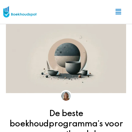
Ga
Main
naar
Menu
de
inhoud
De beste
boekhoudprogramma’s voor