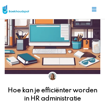
Ga
Main
naar
Menu
de
inhoud
Hoe kan je efficiënter worden
in HR administratie