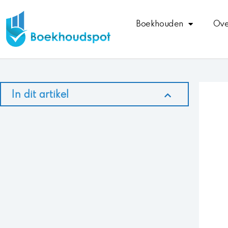
Ga
naar
Boekhouden
Ove
de
inhoud
In dit artikel