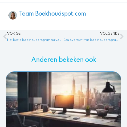
Team Boekhoudspot.com
Vorige
V
VORIGE
VOLGENDE
Het beste boekhoudprogramma voor jeugdzorg: de ideale oplossing voor administratie en processen met boekhoudprogramma jeugdzorg.
Een overzicht van boekhoudprogramma’s voor bedrijven in Frankrijk – Boekhoudprogramma Frankrijk
Anderen bekeken ook