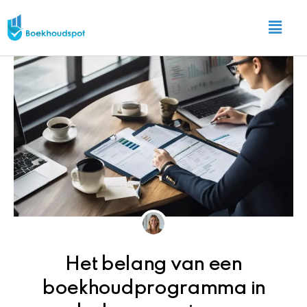
Ga
Main
naar
Menu
de
inhoud
Het belang van een
boekhoudprogramma in