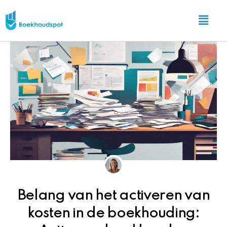
Ga
Main
naar
Menu
de
inhoud
Belang van het activeren van
kosten in de boekhouding: