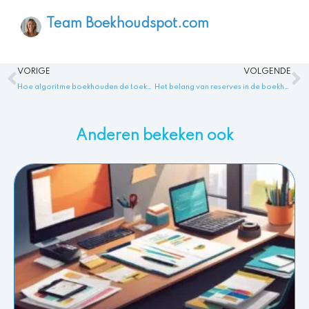
Team Boekhoudspot.com
Vorige
V
VORIGE
VOLGENDE
Hoe algoritme boekhouden de toekomst van de boekhouding verandert
Het belang van reserves in de boekhouding en reserves boekhouden
Anderen bekeken ook