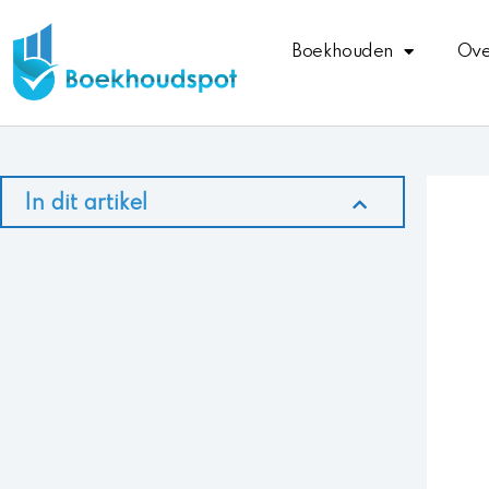
Ga
naar
Boekhouden
Ove
de
inhoud
In dit artikel