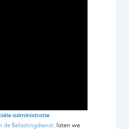
iële administratie
n de Belastingdienst
, laten we