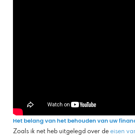
Het belang van het behouden van uw financ
Zoals ik net heb uitgelegd over de
eisen va