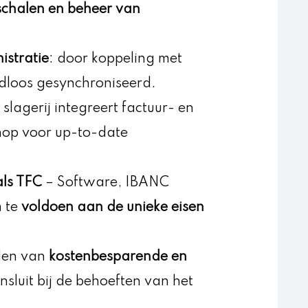
chalen en beheer van
istratie
: door koppeling met
dloos gesynchroniseerd.
lagerij integreert factuur- en
hop voor up-to-date
ls TFC
– Software, IBANC
m te
voldoen aan de unieke eisen
nden van
kostenbesparende en
nsluit bij de behoeften van het