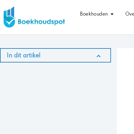
Ga
naar
Boekhouden
Ove
de
inhoud
In dit artikel