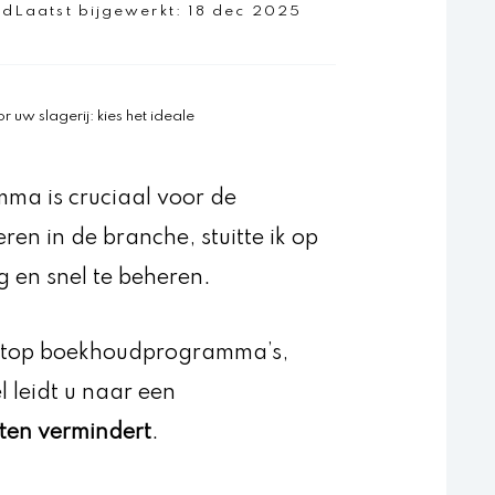
jd
Laatst bijgewerkt:
18 dec 2025
w slagerij: kies het ideale
ma is cruciaal voor de
eren in de branche, stuitte ik op
 en snel te beheren.
met top boekhoudprogramma’s,
l leidt u naar een
uten vermindert
.