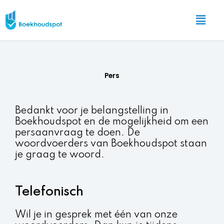
Ga
Main
naar
Menu
de
inhoud
Pers
Bedankt voor je belangstelling in
Boekhoudspot en de mogelijkheid om een
persaanvraag te doen. De
woordvoerders van Boekhoudspot staan
je graag te woord.
Telefonisch
Wil je in gesprek met één van onze