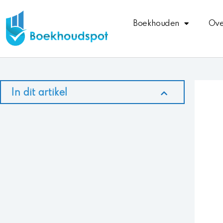
Ga
naar
Boekhouden
Ove
de
inhoud
In dit artikel