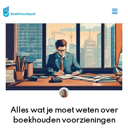
Ga
Main
naar
Menu
de
inhoud
Alles wat je moet weten over
boekhouden voorzieningen