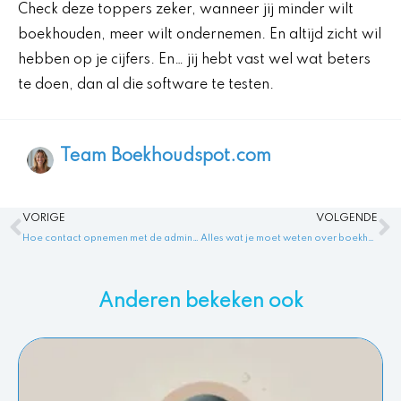
Check deze toppers zeker, wanneer jij minder wilt
boekhouden, meer wilt ondernemen. En altijd zicht wil
hebben op je cijfers. En… jij hebt vast wel wat beters
te doen, dan al die software te testen.
Team Boekhoudspot.com
Vorige
V
VORIGE
VOLGENDE
Hoe contact opnemen met de administratie van de OV-chipkaart? – Administratie OV-chipkaart: Zo neem je contact op met de administratie van de OV-chipkaart
Alles wat je moet weten over boekhouden kruisposten
Anderen bekeken ook