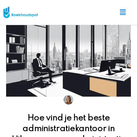
Ga
Main
naar
Menu
de
inhoud
Hoe vind je het beste
administratiekantoor in