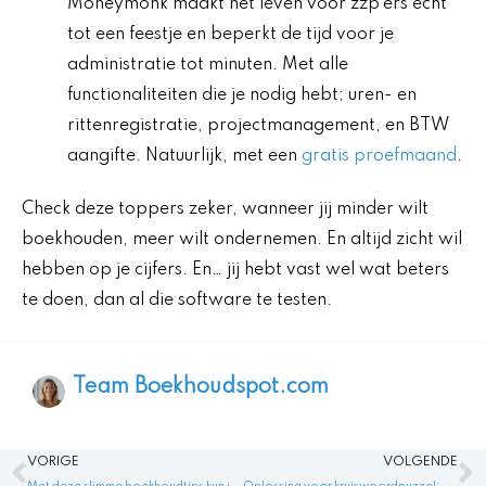
Moneymonk maakt het leven voor zzp’ers echt
tot een feestje en beperkt de tijd voor je
administratie tot minuten. Met alle
functionaliteiten die je nodig hebt; uren- en
rittenregistratie, projectmanagement, en BTW
aangifte. Natuurlijk, met een
gratis proefmaand
.
Check deze toppers zeker, wanneer jij minder wilt
boekhouden, meer wilt ondernemen. En altijd zicht wil
hebben op je cijfers. En… jij hebt vast wel wat beters
te doen, dan al die software te testen.
Team Boekhoudspot.com
Vorige
V
VORIGE
VOLGENDE