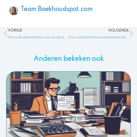
Team Boekhoudspot.com
Vorige
V
VORIGE
VOLGENDE
Hoe u de administratie van uw rijschool effectief kunt beheren: tips voor het beheren van de administratie rijschool
Hoe vind je het beste administratiekantoor in Hilversum voor administratie Hilversum?
Anderen bekeken ook