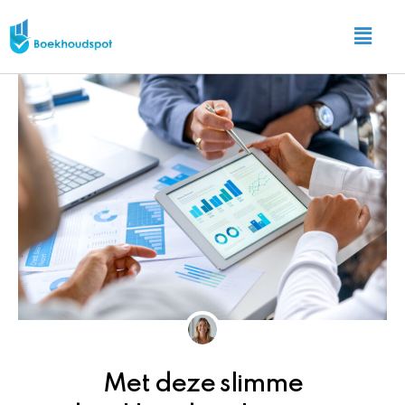
Ga
Main
naar
Menu
de
inhoud
Met deze slimme