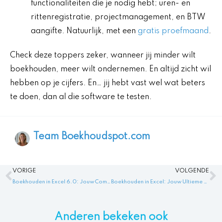
functionaliteiten die je nodig hebt; uren- en
rittenregistratie, projectmanagement, en BTW
aangifte. Natuurlijk, met een
gratis proefmaand
.
Check deze toppers zeker, wanneer jij minder wilt
boekhouden, meer wilt ondernemen. En altijd zicht wil
hebben op je cijfers. En… jij hebt vast wel wat beters
te doen, dan al die software te testen.
Team Boekhoudspot.com
Vorige
V
VORIGE
VOLGENDE
Boekhouden in Excel 6.0: Jouw Complete Gids voor Simpele Financiële Overzichten
Boekhouden in Excel: Jouw Ultieme Gids voor Slimme Administratietips
Anderen bekeken ook