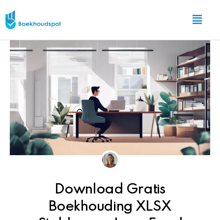
Ga
Main
naar
Menu
de
inhoud
Download Gratis
Boekhouding XLSX