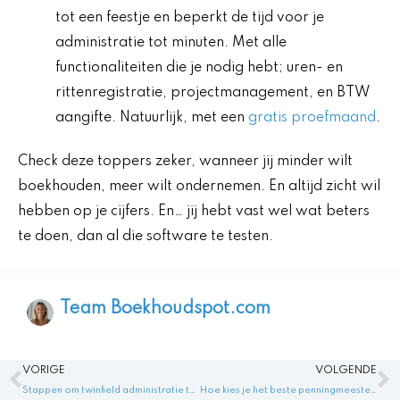
tot een feestje en beperkt de tijd voor je
administratie tot minuten. Met alle
functionaliteiten die je nodig hebt; uren- en
rittenregistratie, projectmanagement, en BTW
aangifte. Natuurlijk, met een
gratis proefmaand
.
Check deze toppers zeker, wanneer jij minder wilt
boekhouden, meer wilt ondernemen. En altijd zicht wil
hebben op je cijfers. En… jij hebt vast wel wat beters
te doen, dan al die software te testen.
Team Boekhoudspot.com
Vorige
V
VORIGE
VOLGENDE
Stappen om twinfield administratie te verwijderen in Twinfield
Hoe kies je het beste penningmeester boekhoudprogramma voor jouw vereniging?