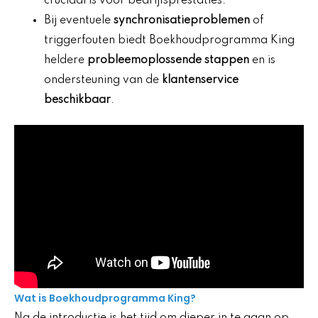
cruciaal is voor bedrijfsprestaties.
Bij eventuele
synchronisatieproblemen
of
triggerfouten biedt Boekhoudprogramma King
heldere
probleemoplossende stappen
en is
ondersteuning van de
klantenservice
beschikbaar
.
Wat is Boekhoudprogramma King?
Na de introductie is het tijd om dieper in te gaan op