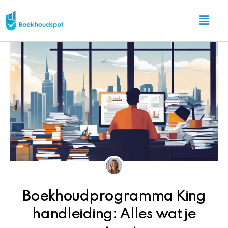
Ga
Main
naar
Menu
de
inhoud
Boekhoudprogramma King
handleiding: Alles wat je