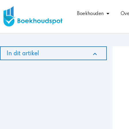
Ga
naar
Boekhouden
Ove
de
inhoud
In dit artikel