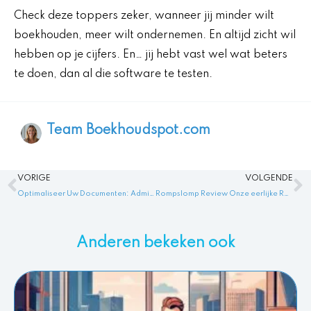
Check deze toppers zeker, wanneer jij minder wilt
boekhouden, meer wilt ondernemen. En altijd zicht wil
hebben op je cijfers. En… jij hebt vast wel wat beters
te doen, dan al die software te testen.
Team Boekhoudspot.com
Vorige
V
VORIGE
VOLGENDE
Optimaliseer Uw Documenten: Administratie Tabbladen voor Directe Orde!
Rompslomp Review Onze eerlijke Rompslomp ervaringen!
Anderen bekeken ook