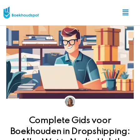
Ga
Main
naar
Menu
de
inhoud
Complete Gids voor
Boekhouden in Dropshipping: