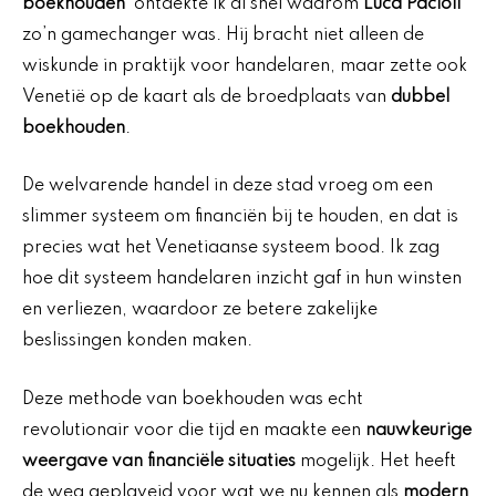
boekhouden
‘ ontdekte ik al snel waarom
Luca Pacioli
zo’n gamechanger was. Hij bracht niet alleen de
wiskunde in praktijk voor handelaren, maar zette ook
Venetië op de kaart als de broedplaats van
dubbel
boekhouden
.
De welvarende handel in deze stad vroeg om een
slimmer systeem om financiën bij te houden, en dat is
precies wat het Venetiaanse systeem bood. Ik zag
hoe dit systeem handelaren inzicht gaf in hun winsten
en verliezen, waardoor ze betere zakelijke
beslissingen konden maken.
Deze methode van boekhouden was echt
revolutionair voor die tijd en maakte een
nauwkeurige
weergave van financiële situaties
mogelijk. Het heeft
de weg geplaveid voor wat we nu kennen als
modern