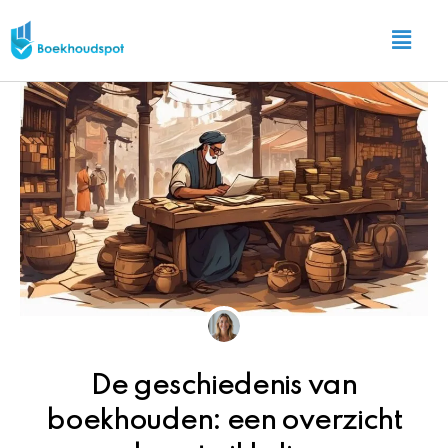
Ga
Main
naar
Menu
de
inhoud
De geschiedenis van
boekhouden: een overzicht