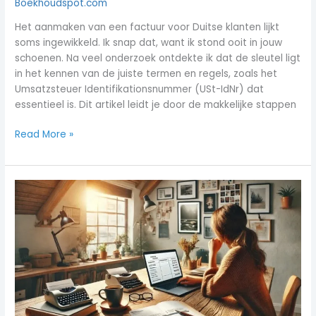
Boekhoudspot.com
Het aanmaken van een factuur voor Duitse klanten lijkt
soms ingewikkeld. Ik snap dat, want ik stond ooit in jouw
schoenen. Na veel onderzoek ontdekte ik dat de sleutel ligt
in het kennen van de juiste termen en regels, zoals het
Umsatzsteuer Identifikationsnummer (USt-IdNr) dat
essentieel is. Dit artikel leidt je door de makkelijke stappen
Read More »
Hoe
een
eenmalige
opdracht
factureren
zonder
btw-
nummer
–