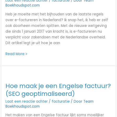
Laat een reactie achter
/
facturatie
/ Door
Team
in
Boekhoudspot.com
Nederland
Heb je moeite met het bijhouden van de laatste regels
over e-factureren in Nederland? Ik snap het, ik heb er zelf
ook doorheen moeten spitten. Met de nieuwe wetgeving
die sinds 1 januari 2017 van kracht is, is e-factureren nu
verplicht voor zakendoen met de Nederlandse overheid.
Dit artikel legt je uit hoe je aan
Read More »
Hoe
maak
Hoe maak je een Engelse factuur?
je
een
(SEO geoptimaliseerd)
Engelse
Laat een reactie achter
/
facturatie
/ Door
Team
factuur?
Boekhoudspot.com
(SEO
geoptimaliseerd)
Het maken van een Engelse factuur lijkt soms moeilijker