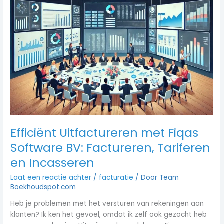
Efficiënt
Uitfactureren
met
Fiqas
Software
BV:
Factureren,
Tariferen
en
Incasseren
Efficiënt Uitfactureren met Fiqas
Software BV: Factureren, Tariferen
en Incasseren
Laat een reactie achter
/
facturatie
/ Door
Team
Boekhoudspot.com
Heb je problemen met het versturen van rekeningen aan
klanten? Ik ken het gevoel, omdat ik zelf ook gezocht heb