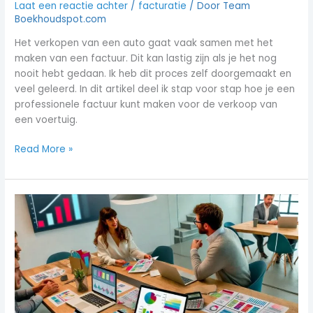
Laat een reactie achter
/
facturatie
/ Door
Team
Boekhoudspot.com
Het verkopen van een auto gaat vaak samen met het
maken van een factuur. Dit kan lastig zijn als je het nog
nooit hebt gedaan. Ik heb dit proces zelf doorgemaakt en
veel geleerd. In dit artikel deel ik stap voor stap hoe je een
professionele factuur kunt maken voor de verkoop van
een voertuig.
Read More »
Hoe
cadeaubonnen
factureren:
Alles
over
btw
op
waardebonnen