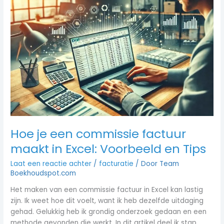
Hoe
je
een
commissie
factuur
maakt
in
Excel:
Voorbeeld
en
Tips
Hoe je een commissie factuur
maakt in Excel: Voorbeeld en Tips
Laat een reactie achter
/
facturatie
/ Door
Team
Boekhoudspot.com
Het maken van een commissie factuur in Excel kan lastig
zijn. Ik weet hoe dit voelt, want ik heb dezelfde uitdaging
gehad. Gelukkig heb ik grondig onderzoek gedaan en een
methode gevonden die werkt. In dit artikel deel ik stap