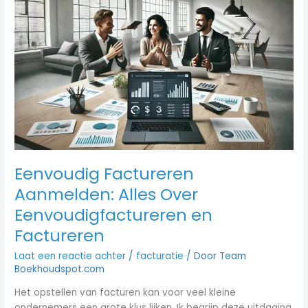
Factureren
Aanmelden:
Alles
Over
Eenvoudigfactureren
en
Factureren
Eenvoudig Factureren
Aanmelden: Alles Over
Eenvoudigfactureren en
Factureren
Laat een reactie achter
/
facturatie
/ Door
Team
Boekhoudspot.com
Het opstellen van facturen kan voor veel kleine
ondernemers een grote klus lijken. Ik begrijp deze uitdaging