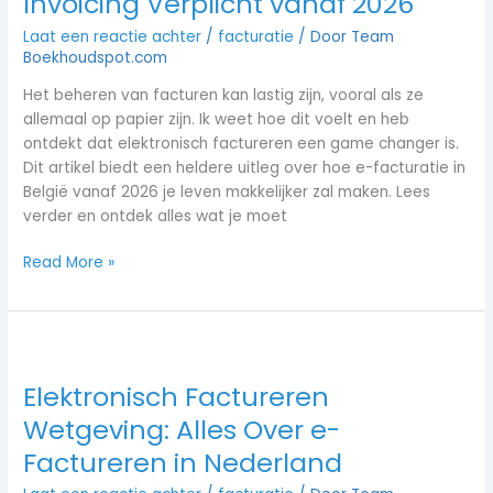
Invoicing Verplicht vanaf 2026
Invoicing
Laat een reactie achter
/
facturatie
/ Door
Team
Verplicht
Boekhoudspot.com
vanaf
2026
Het beheren van facturen kan lastig zijn, vooral als ze
allemaal op papier zijn. Ik weet hoe dit voelt en heb
ontdekt dat elektronisch factureren een game changer is.
Dit artikel biedt een heldere uitleg over hoe e-facturatie in
België vanaf 2026 je leven makkelijker zal maken. Lees
verder en ontdek alles wat je moet
Read More »
Elektronisch
Factureren
Elektronisch Factureren
Wetgeving:
Alles
Wetgeving: Alles Over e-
Over
Factureren in Nederland
e-
Factureren