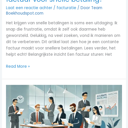
Laat een reactie achter
/
facturatie
/ Door
Team
Boekhoudspot.com
Het krijgen van snelle betalingen is soms een uitdaging. Ik
snap die frustratie, omdat ik zelf ook daarmee heb
geworsteld. Gelukkig, na veel zoeken, vond ik manieren om
dit te verbeteren. Dit artikel laat zien hoe je een contante
factuur maakt voor snellere betalingen. Lees verder, het
helpt echt! Belangrijkste inzicht Een factuur sturen: Het
Read More »
Hoe
een
correcte
factuur
opstellen:
Tips
voor