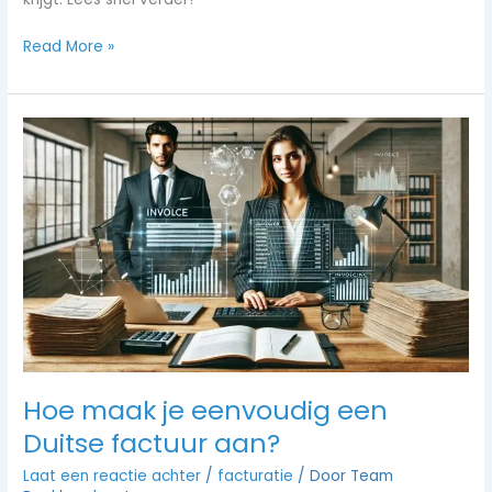
Read More »
Hoe
maak
je
eenvoudig
een
Duitse
factuur
aan?
Hoe maak je eenvoudig een
Duitse factuur aan?
Laat een reactie achter
/
facturatie
/ Door
Team