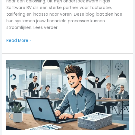
naar een oplossing. Uit mijn onderzoek kwam Fiqas
Software BV als een sterke partner voor facturatie,
tarifering en incasso naar voren. Deze blog laat zien hoe
hun systemen jouw financiële processen kunnen
stroomlijnen. Lees verder
Read More »
Hoe
maak
je
eenvoudig
WooCommerce
facturen
in
PDF-
indeling
aan