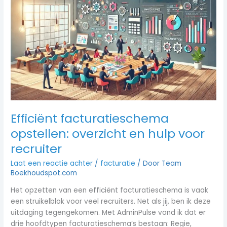
opstellen:
overzicht
en
hulp
voor
recruiter
Efficiënt facturatieschema
opstellen: overzicht en hulp voor
recruiter
Laat een reactie achter
/
facturatie
/ Door
Team
Boekhoudspot.com
Het opzetten van een efficiënt facturatieschema is vaak
een struikelblok voor veel recruiters. Net als jij, ben ik deze
uitdaging tegengekomen. Met AdminPulse vond ik dat er
drie hoofdtypen facturatieschema’s bestaan: Regie,