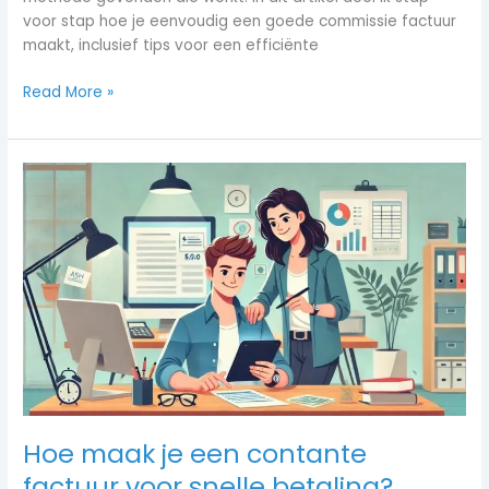
voor stap hoe je eenvoudig een goede commissie factuur
maakt, inclusief tips voor een efficiënte
Read More »
Hoe
maak
je
een
contante
factuur
voor
snelle
betaling?
Hoe maak je een contante
factuur voor snelle betaling?