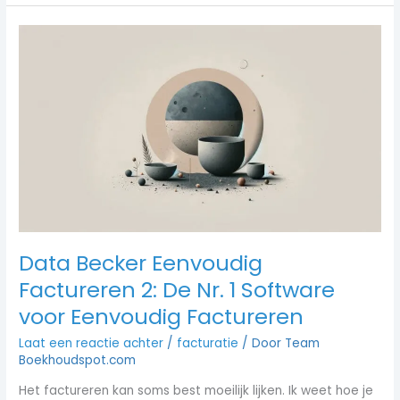
Data
Becker
Eenvoudig
Factureren
2:
De
Nr.
1
Software
voor
Eenvoudig
Factureren
Data Becker Eenvoudig
Factureren 2: De Nr. 1 Software
voor Eenvoudig Factureren
Laat een reactie achter
/
facturatie
/ Door
Team
Boekhoudspot.com
Het factureren kan soms best moeilijk lijken. Ik weet hoe je