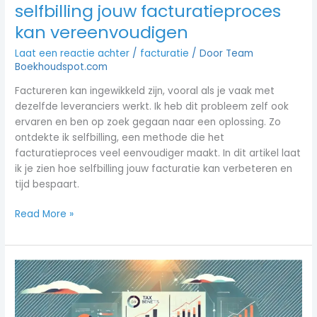
selfbilling jouw facturatieproces
kan vereenvoudigen
Laat een reactie achter
/
facturatie
/ Door
Team
Boekhoudspot.com
Factureren kan ingewikkeld zijn, vooral als je vaak met
dezelfde leveranciers werkt. Ik heb dit probleem zelf ook
ervaren en ben op zoek gegaan naar een oplossing. Zo
ontdekte ik selfbilling, een methode die het
facturatieproces veel eenvoudiger maakt. In dit artikel laat
ik je zien hoe selfbilling jouw facturatie kan verbeteren en
tijd bespaart.
Read More »
Hoe
factureren
vanuit
holding