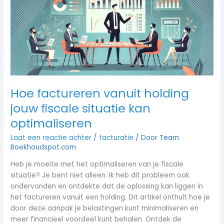
jouw
fiscale
situatie
kan
optimaliseren
Hoe factureren vanuit holding
jouw fiscale situatie kan
optimaliseren
Laat een reactie achter
/
facturatie
/ Door
Team
Boekhoudspot.com
Heb je moeite met het optimaliseren van je fiscale
situatie? Je bent niet alleen. Ik heb dit probleem ook
ondervonden en ontdekte dat de oplossing kan liggen in
het factureren vanuit een holding. Dit artikel onthult hoe je
door deze aanpak je belastingen kunt minimaliseren en
meer financieel voordeel kunt behalen. Ontdek de