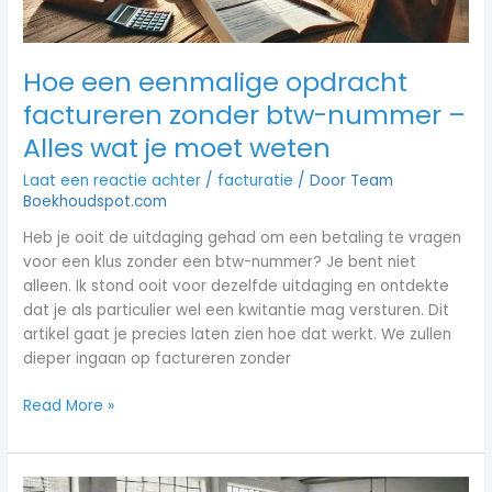
Alles
wat
je
Hoe een eenmalige opdracht
moet
factureren zonder btw-nummer –
weten
Alles wat je moet weten
Laat een reactie achter
/
facturatie
/ Door
Team
Boekhoudspot.com
Heb je ooit de uitdaging gehad om een betaling te vragen
voor een klus zonder een btw-nummer? Je bent niet
alleen. Ik stond ooit voor dezelfde uitdaging en ontdekte
dat je als particulier wel een kwitantie mag versturen. Dit
artikel gaat je precies laten zien hoe dat werkt. We zullen
dieper ingaan op factureren zonder
Read More »
Eenvoudig