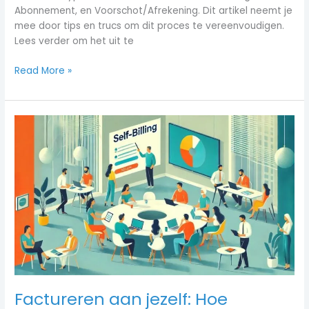
Abonnement, en Voorschot/Afrekening. Dit artikel neemt je
mee door tips en trucs om dit proces te vereenvoudigen.
Lees verder om het uit te
Read More »
Factureren
aan
jezelf:
Hoe
selfbilling
jouw
facturatieproces
kan
vereenvoudigen
Factureren aan jezelf: Hoe