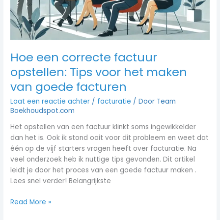
het
maken
van
goede
facturen
Hoe een correcte factuur
opstellen: Tips voor het maken
van goede facturen
Laat een reactie achter
/
facturatie
/ Door
Team
Boekhoudspot.com
Het opstellen van een factuur klinkt soms ingewikkelder
dan het is. Ook ik stond ooit voor dit probleem en weet dat
één op de vijf starters vragen heeft over facturatie. Na
veel onderzoek heb ik nuttige tips gevonden. Dit artikel
leidt je door het proces van een goede factuur maken .
Lees snel verder! Belangrijkste
Read More »