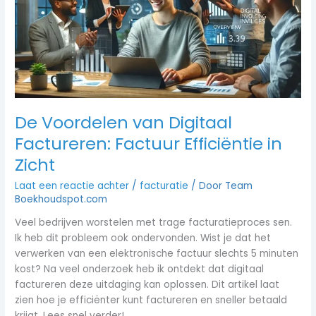
Factureren:
Factuur
Efficiëntie
in
Zicht
De Voordelen van Digitaal
Factureren: Factuur Efficiëntie in
Zicht
Laat een reactie achter
/
facturatie
/ Door
Team
Boekhoudspot.com
Veel bedrijven worstelen met trage facturatieproces sen.
Ik heb dit probleem ook ondervonden. Wist je dat het
verwerken van een elektronische factuur slechts 5 minuten
kost? Na veel onderzoek heb ik ontdekt dat digitaal
factureren deze uitdaging kan oplossen. Dit artikel laat
zien hoe je efficiënter kunt factureren en sneller betaald
krijgt. Lees snel verder!