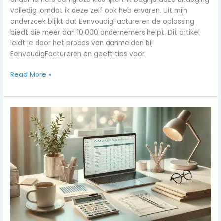
volledig, omdat ik deze zelf ook heb ervaren. Uit mijn
onderzoek blijkt dat EenvoudigFactureren de oplossing
biedt die meer dan 10.000 ondernemers helpt. Dit artikel
leidt je door het proces van aanmelden bij
EenvoudigFactureren en geeft tips voor
Read More »
Hoe
maak
je
de
perfecte
eerste
factuur?