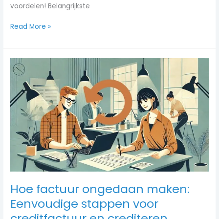
voordelen! Belangrijkste
Read More »
Hoe
factuur
ongedaan
maken:
Eenvoudige
stappen
voor
creditfactuur
en
crediteren
Hoe factuur ongedaan maken:
Eenvoudige stappen voor
creditfactuur en crediteren