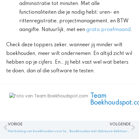
administratie tot minuten. Met alle
functionaliteiten die je nodig hebt; uren- en
rittenregistratie, projectmanagement, en BTW
aangifte. Natuurlijk, met een
gratis proefmaand
.
Check deze toppers zeker, wanneer jij minder wilt
boekhouden, meer wilt ondernemen. En altijd zicht wil
hebben op je cijfers. En… jij hebt vast wel wat beters
te doen, dan al die software te testen.
Team
Boekhoudspot.c
Vorige
V
VORIGE
VOLGENDE
Het belang van boekhouden voor langlopende schulden in de financiële administratie: een gids voor boekhouden langlopende schulden.
Boekhouden met dubieuze debiteuren: tips en tricks voor het boekhouden dubieuze debiteuren