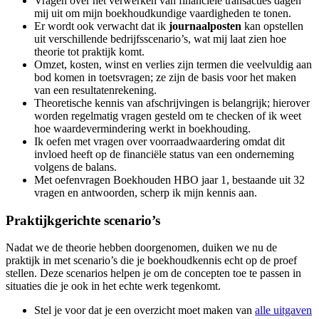
Vragen over het verwerken van financiële transacties dagen
mij uit om mijn boekhoudkundige vaardigheden te tonen.
Er wordt ook verwacht dat ik
journaalposten
kan opstellen
uit verschillende bedrijfsscenario’s, wat mij laat zien hoe
theorie tot praktijk komt.
Omzet, kosten, winst en verlies zijn termen die veelvuldig aan
bod komen in toetsvragen; ze zijn de basis voor het maken
van een resultatenrekening.
Theoretische kennis van afschrijvingen is belangrijk; hierover
worden regelmatig vragen gesteld om te checken of ik weet
hoe waardevermindering werkt in boekhouding.
Ik oefen met vragen over voorraadwaardering omdat dit
invloed heeft op de financiële status van een onderneming
volgens de balans.
Met oefenvragen Boekhouden HBO jaar 1, bestaande uit 32
vragen en antwoorden, scherp ik mijn kennis aan.
Praktijkgerichte scenario’s
Nadat we de theorie hebben doorgenomen, duiken we nu de
praktijk in met scenario’s die je boekhoudkennis echt op de proef
stellen. Deze scenarios helpen je om de concepten toe te passen in
situaties die je ook in het echte werk tegenkomt.
Stel je voor dat je een overzicht moet maken van
alle uitgaven