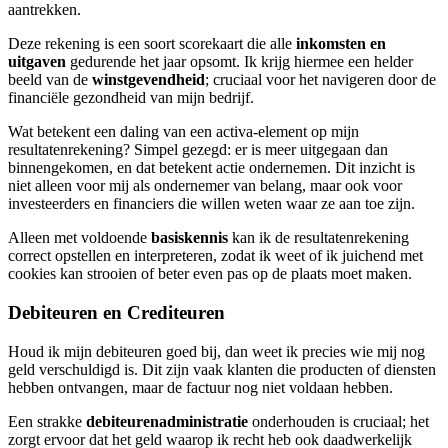
aantrekken.
Deze rekening is een soort scorekaart die alle
inkomsten en
uitgaven
gedurende het jaar opsomt. Ik krijg hiermee een helder
beeld van de
winstgevendheid
; cruciaal voor het navigeren door de
financiële gezondheid van mijn bedrijf.
Wat betekent een daling van een activa-element op mijn
resultatenrekening? Simpel gezegd: er is meer uitgegaan dan
binnengekomen, en dat betekent actie ondernemen. Dit inzicht is
niet alleen voor mij als ondernemer van belang, maar ook voor
investeerders en financiers die willen weten waar ze aan toe zijn.
Alleen met voldoende
basiskennis
kan ik de resultatenrekening
correct opstellen en interpreteren, zodat ik weet of ik juichend met
cookies kan strooien of beter even pas op de plaats moet maken.
Debiteuren en Crediteuren
Houd ik mijn debiteuren goed bij, dan weet ik precies wie mij nog
geld verschuldigd is. Dit zijn vaak klanten die producten of diensten
hebben ontvangen, maar de factuur nog niet voldaan hebben.
Een strakke
debiteurenadministratie
onderhouden is cruciaal; het
zorgt ervoor dat het geld waarop ik recht heb ook daadwerkelijk