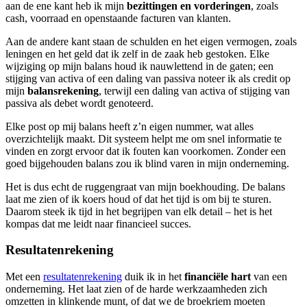
aan de ene kant heb ik mijn
bezittingen en vorderingen
, zoals
cash, voorraad en openstaande facturen van klanten.
Aan de andere kant staan de schulden en het eigen vermogen, zoals
leningen en het geld dat ik zelf in de zaak heb gestoken. Elke
wijziging op mijn balans houd ik nauwlettend in de gaten; een
stijging van activa of een daling van passiva noteer ik als credit op
mijn
balansrekening
, terwijl een daling van activa of stijging van
passiva als debet wordt genoteerd.
Elke post op mij balans heeft z’n eigen nummer, wat alles
overzichtelijk maakt. Dit systeem helpt me om snel informatie te
vinden en zorgt ervoor dat ik fouten kan voorkomen. Zonder een
goed bijgehouden balans zou ik blind varen in mijn onderneming.
Het is dus echt de ruggengraat van mijn boekhouding. De balans
laat me zien of ik koers houd of dat het tijd is om bij te sturen.
Daarom steek ik tijd in het begrijpen van elk detail – het is het
kompas dat me leidt naar financieel succes.
Resultatenrekening
Met een
resultatenrekening
duik ik in het
financiële hart
van een
onderneming. Het laat zien of de harde werkzaamheden zich
omzetten in klinkende munt, of dat we de broekriem moeten