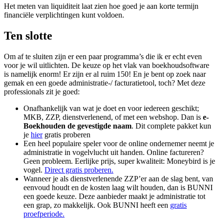
Het meten van liquiditeit laat zien hoe goed je aan korte termijn
financiële verplichtingen kunt voldoen.
Ten slotte
Om af te sluiten zijn er een paar programma’s die ik er echt even
voor je wil uitlichten. De keuze op het vlak van boekhoudsoftware
is namelijk enorm! Er zijn er al ruim 150! En je bent op zoek naar
gemak en een goede administratie-/ facturatietool, toch? Met deze
professionals zit je goed:
Onafhankelijk van wat je doet en voor iedereen geschikt;
MKB, ZZP, dienstverlenend, of met een webshop. Dan is
e-
Boekhouden de gevestigde naam
. Dit complete pakket kun
je
hier
gratis proberen
Een heel populaire speler voor de online ondernemer neemt je
administratie in vogelvlucht uit handen. Online factureren?
Geen probleem. Eerlijke prijs, super kwaliteit: Moneybird is je
vogel.
Direct gratis proberen.
Wanneer je als dienstverlenende ZZP’er aan de slag bent, van
eenvoud houdt en de kosten laag wilt houden, dan is BUNNI
een goede keuze. Deze aanbieder maakt je administratie tot
een grap, zo makkelijk. Ook BUNNI heeft een
gratis
proefperiode.