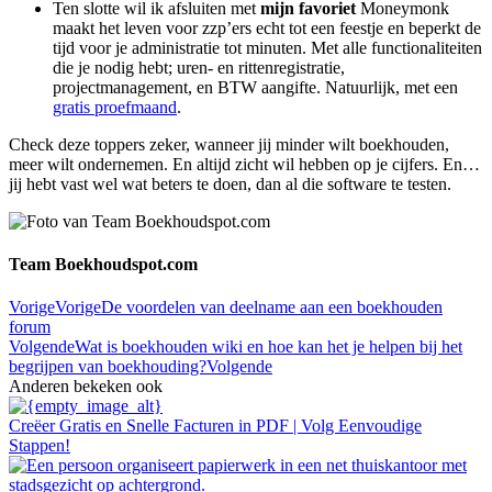
Ten slotte wil ik afsluiten met
mijn favoriet
Moneymonk
maakt het leven voor zzp’ers echt tot een feestje en beperkt de
tijd voor je administratie tot minuten. Met alle functionaliteiten
die je nodig hebt; uren- en rittenregistratie,
projectmanagement, en BTW aangifte. Natuurlijk, met een
gratis proefmaand
.
Check deze toppers zeker, wanneer jij minder wilt boekhouden,
meer wilt ondernemen. En altijd zicht wil hebben op je cijfers. En…
jij hebt vast wel wat beters te doen, dan al die software te testen.
Team Boekhoudspot.com
Vorige
Vorige
De voordelen van deelname aan een boekhouden
forum
Volgende
Wat is boekhouden wiki en hoe kan het je helpen bij het
begrijpen van boekhouding?
Volgende
Anderen bekeken ook
Creëer Gratis en Snelle Facturen in PDF | Volg Eenvoudige
Stappen!