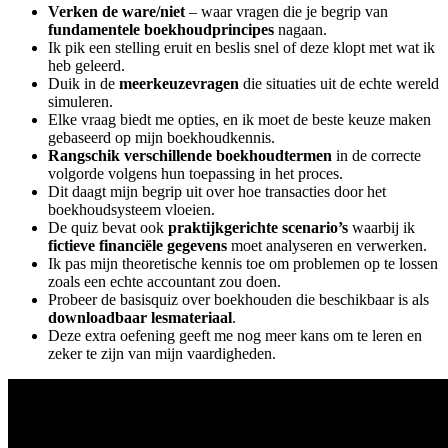
Verken de ware/niet
– waar vragen die je begrip van
fundamentele boekhoudprincipes
nagaan.
Ik pik een stelling eruit en beslis snel of deze klopt met wat ik
heb geleerd.
Duik in de
meerkeuzevragen
die situaties uit de echte wereld
simuleren.
Elke vraag biedt me opties, en ik moet de beste keuze maken
gebaseerd op mijn boekhoudkennis.
Rangschik verschillende boekhoudtermen
in de correcte
volgorde volgens hun toepassing in het proces.
Dit daagt mijn begrip uit over hoe transacties door het
boekhoudsysteem vloeien.
De quiz bevat ook
praktijkgerichte scenario’s
waarbij ik
fictieve financiële gegevens
moet analyseren en verwerken.
Ik pas mijn theoretische kennis toe om problemen op te lossen
zoals een echte accountant zou doen.
Probeer de basisquiz over boekhouden die beschikbaar is als
downloadbaar lesmateriaal
.
Deze extra oefening geeft me nog meer kans om te leren en
zeker te zijn van mijn vaardigheden.