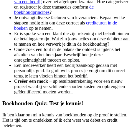
van een bedrijf
over het afgelopen kwartaal. Hoe categoriseer
en registreer je deze transacties conform
de
boekhoudprincipes
?
Je ontvangt diverse facturen van leveranciers. Bepaal welke
stappen nodig zijn om deze correct als
crediteuren in de
boeken
op te nemen.
Er is sprake van een klant die zijn rekening niet betaalt binnen
de betalingstermijn. Wat zijn jouw acties om deze debiteur aan
te manen en hoe verwerk je dit in de boekhouding?
Onderzoek een fout in de balans die ontdekt is tijdens het
afsluiten van het boekjaar. Beschrijf hoe je deze
onregelmatigheid traceert en oplost.
Een medewerker heeft een bedrijfsaankoop gedaan met
persoonlijk geld. Leg uit welk proces je volgt om dit correct
terug te laten vloeien binnen het bedrijf.
Creëer een mock
– up resultatenrekening voor een nieuw
project waarbij verschillende soorten kosten en opbrengsten
geïdentificeerd moeten worden.
Boekhouden Quiz: Test je kennis!
Ik ben klaar om mijn kennis van boekhouden op de proef te stellen.
Het is tijd om te ontdekken of ik echt weet wat debet en credit
betekenen.