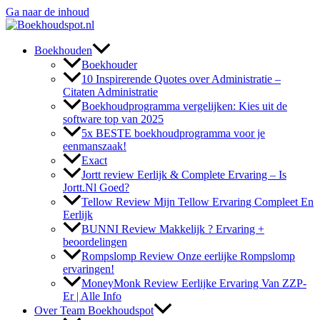
Ga naar de inhoud
Boekhouden
Boekhouder
10 Inspirerende Quotes over Administratie –
Citaten Administratie
Boekhoudprogramma vergelijken: Kies uit de
software top van 2025
5x BESTE boekhoudprogramma voor je
eenmanszaak!
Exact
Jortt review Eerlijk & Complete Ervaring – Is
Jortt.Nl Goed?
Tellow Review Mijn Tellow Ervaring Compleet En
Eerlijk
BUNNI Review Makkelijk ? Ervaring +
beoordelingen
Rompslomp Review Onze eerlijke Rompslomp
ervaringen!
MoneyMonk Review Eerlijke Ervaring Van ZZP-
Er | Alle Info
Over Team Boekhoudspot